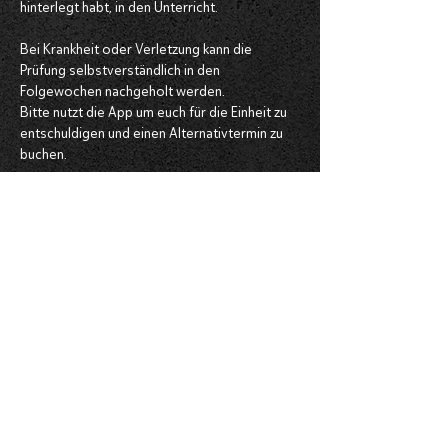
hinterlegt habt, in den Unterricht.
Bei Krankheit oder Verletzung kann die 
Prüfung selbstverständlich in den 
Folgewochen nachgeholt werden.
Bitte nutzt die App um euch für die Einheit zu 
entschuldigen und einen Alternativtermin zu 
buchen. 
Damit sich die Kinder und wir auf die 
Gürtelprüfungen konzentrieren können, 
müssen sich alle kleinen Geschwister bitte 
ruhig verhalten.
Alle Infos zur Gürtelprüfung findet ihr 
zukünftig immer rechtzeitig in unserer Budoo 
App.