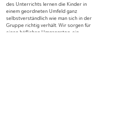
des Unterrichts lernen die Kinder in
einem geordneten Umfeld ganz
selbstverständlich wie man sich in der
Gruppe richtig verhält. Wir sorgen für
einen höflichen Umgangston, ein
hilfsbereites Miteinander und eine
stressfreie Atmosphäre.
Selbstbehauptung
Das Thema Selbstverteidigung,
Selbstbehauptung und Prävention
integrieren wir in unseren täglichen
Unterricht. Wir machen Kinder auf
eventuelle Gefahrensituationen
aufmerksam ohne ihnen Angst zu
machen. Regelmäßig geben wir Tipps
zum richtigen Verhalten in
unangenehmen Situationen und zum