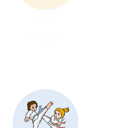
KLEINE TIGER
4 bis 5 Jahre
Einstieg in d
ie Welt der
Kampfkunst